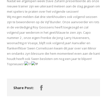
Nadat we afgelopen week Dave Zafarin presenteerde als onze
nieuwe trainer zijn we uiteraard meteen aan de slag gegaan om
met spelers te praten over het volgende seizoen!
Wij mogen melden dat drie sterkhouders ook volgend seizoen
zijn te bewonderen op de Vijf Bunder. Onze aanvoerder en rots
in de verdediging Roy Goossens heeft toegezegd en zal
volgend jaar wederom in het geel/blauw te zien zijn. Capo
nummer 2 , onze eigen Frenkie de Jong: Larry Huiveneers,
woonachtig in Voasje, blijft ook volgend jaar! Aanvaller en
flankenflitser Swen Cornelissen kwam dit jaar over van Minor
en ondanks zyn blessure die hem momenteel even aan de kant
houdt heeft ook Swen besloten om nog een jaar te blijven!
Topnieuws!
Share Post: