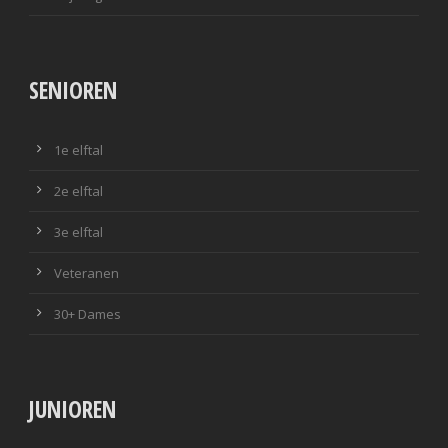
SENIOREN
1e elftal
2e elftal
3e elftal
Veteranen
30+ Dames
JUNIOREN