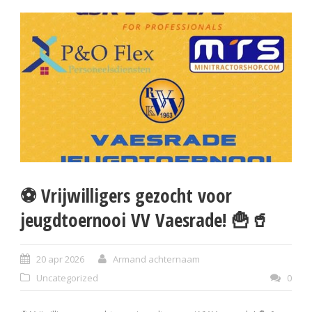
⚽️ Vrijwilligers gezocht voor
jeugdtoernooi VV Vaesrade! 🍟🥤
20 apr 2026
Armand achternaam
Uncategorized
0