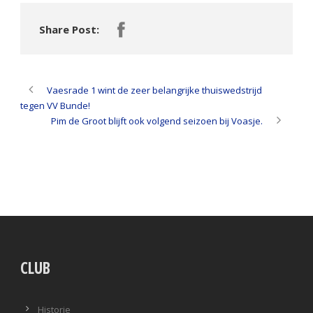
Share Post:
Vaesrade 1 wint de zeer belangrijke thuiswedstrijd
tegen VV Bunde!
Pim de Groot blijft ook volgend seizoen bij Voasje.
CLUB
Historie