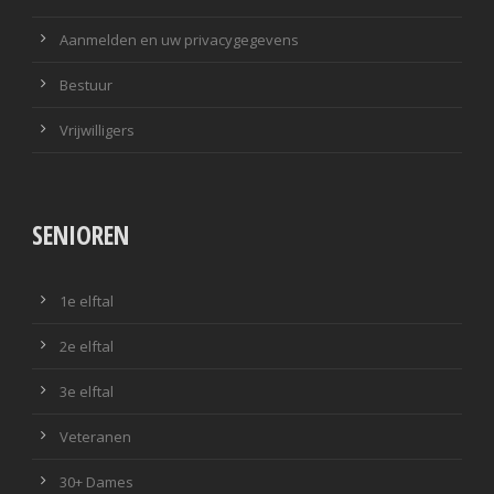
Aanmelden en uw privacygegevens
Bestuur
Vrijwilligers
SENIOREN
1e elftal
2e elftal
3e elftal
Veteranen
30+ Dames