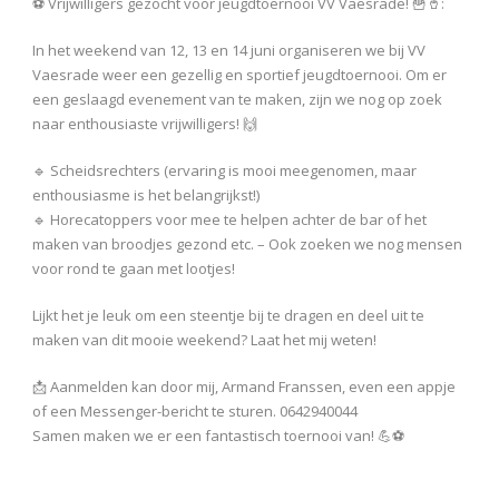
⚽️ Vrijwilligers gezocht voor jeugdtoernooi VV Vaesrade! 🍟🥤:
In het weekend van 12, 13 en 14 juni organiseren we bij VV
Vaesrade weer een gezellig en sportief jeugdtoernooi. Om er
een geslaagd evenement van te maken, zijn we nog op zoek
naar enthousiaste vrijwilligers! 🙌
🔹 Scheidsrechters (ervaring is mooi meegenomen, maar
enthousiasme is het belangrijkst!)
🔹 Horecatoppers voor mee te helpen achter de bar of het
maken van broodjes gezond etc. – Ook zoeken we nog mensen
voor rond te gaan met lootjes!
Lijkt het je leuk om een steentje bij te dragen en deel uit te
maken van dit mooie weekend? Laat het mij weten!
📩 Aanmelden kan door mij, Armand Franssen, even een appje
of een Messenger-bericht te sturen. 0642940044
Samen maken we er een fantastisch toernooi van! 💪⚽️